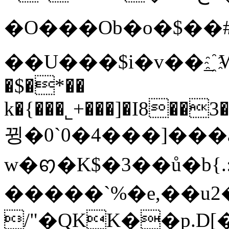
�O���Ob�o�$��#�
��U���$i�v��_҈ W}
�$�*��
k�{���˾+���]�I8��
뀡�0`0�4���]���
w�ꩅ�K$�3��ů�b{.
�����`%�e,��u
/"�QKK��p.D